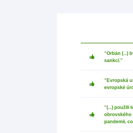
“Orbán (...)
sankcí.”
“Evropská un
evropské úro
“(...) použil
obrovského p
pandemii, což