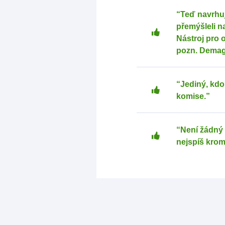
“Teď navrhu
přemýšleli 
Nástroj pro o
pozn. Demag
“Jediný, kdo
komise.”
“Není žádný 
nejspíš krom