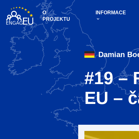
O
INFORMACE
PROJEKTU
Damian Boe
#19 – 
EU – č