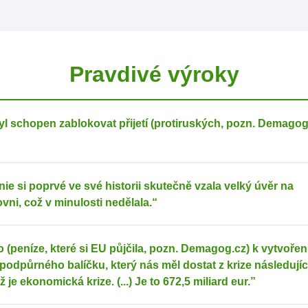
Pravdivé výroky
 byl schopen zablokovat přijetí (protiruských, pozn. Demagog
ie si poprvé ve své historii skutečně vzala velký úvěr na
vni, což v minulosti nedělala.“
i to (peníze, které si EU půjčila, pozn. Demagog.cz) k vytvořen
odpůrného balíčku, který nás měl dostat z krize následujíc
 je ekonomická krize. (...) Je to 672,5 miliard eur.”