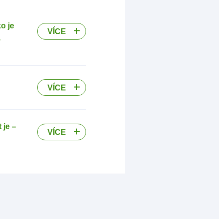
o je
VÍCE
,
VÍCE
 je –
VÍCE